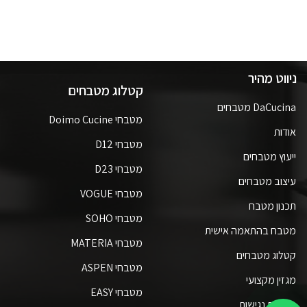
ניווט מהיר
קטלוג מטבחים
DaCucina מטבחים
מטבחי Doimo Cucine
אודות
מטבחי D12
ייעוץ מטבחים
מטבחי D23
עיצוב מטבחים
מטבחי VOGUE
תכנון מטבח
מטבחי SOHO
מטבח בהתאמה אישית
מטבחי MATERIA
קטלוג מטבחים
מטבחי ASPEN
מגזין מקצועי
מטבחי EASY
הצהרת נגישות