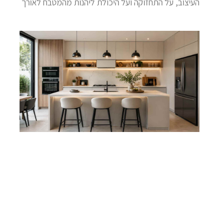
העיצוב, על התחזוקה ועל היכולת ליהנות מהמטבח לאורך