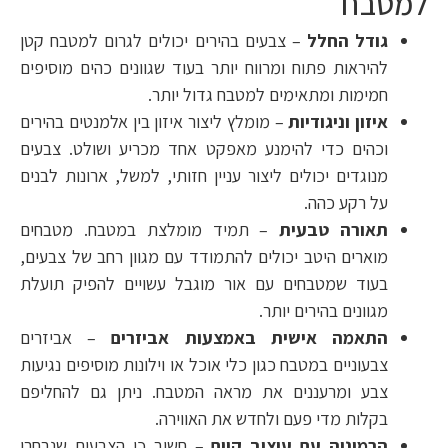
למטבח
גודל החלל
– צבעים בהירים יכולים לגרום למטבח קטן
להיראות פתוח ומרווח יותר בעוד שגוונים כהים מוסיפים
חמימות ומתאימים למטבח גדול יותר.
איזון וניגודיות
– מומלץ ליצור איזון בין אלמנטים בהירים
וכהים כדי להימנע מאפקט אחד מכריע ושולט. צבעים
מנוגדים יכולים ליצור עניין חזותי, למשל, ארונות לבנים
על רקע כהה.
תאורה טבעית
– תמיד מומלצת במטבח. מטבחים
מוארים היטב יכולים להתמודד עם מגוון רחב של צבעים,
בעוד שמטבחים עם אור מוגבל עשויים להפיק תועלת
מגוונים בהירים יותר.
התאמה אישית באמצעות אביזרים
– אביזרים
צבעוניים במטבח כגון כלי אוכל או וילונות מוסיפים נגיעות
צבע ומרעננים את מראה המטבח. ניתן גם להחליפם
בקלות מדי פעם ולחדש את האווירה.
הרמוניה עם עיצוב קיים
– חשוב כי הצבעים שנבחרו