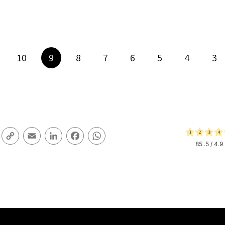
10
9
8
7
6
5
4
3
y
Email
LinkedIn
Facebook
WhatsApp
k
85
/ 5.
4.9